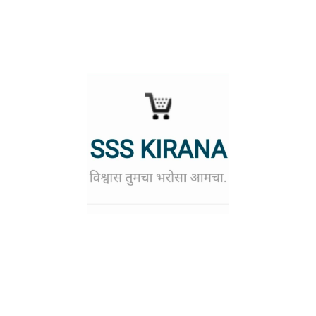
About Us
नमस्कार,
आम्ही तुमच्या पर्यंत फक्त निवडक व चांगला मालच पोहचवत असतो व
आम्ही तुमच्या पर्यंत सदैव ग्रेट डील पोहचवत राहू. काही वस्तू ह्या लहानपॅक मध्ये उपलब्ध
आहेत कारण लहानपॅक हे मोठ्यापॅक पेक्षा स्वस्त पडतात तेव्हा एकमोठे पॅक घेण्याऐवजी
लहानपॅक जास्त घेणे परवडते. आम्ही तुमच्या हिताचाच विचार करत असतो.
तुम्ही मालाच्या डिलिव्हरीची काळजी करू नका तुम्ही ऑर्डर दिल्यावर १ – २ दिवसात तुम्हाला
डिलिव्हरी मिळेल व तुम्ही डिलिव्हरीबॉय कडून तुमच्या सामानाचे वजन व एकूण वस्तू
ऑर्डरप्रमाणे चेक करू शकता. या व्यतिरिक्त काही शंका असल्यास ई मेल किंवा फोन करा.
Store Location
Hingane Kirana
At- pahunewadi Tal- Baramati
Dist- Pune Pin Coad- 413116.
Mail Id:
contact@ssskirana.com