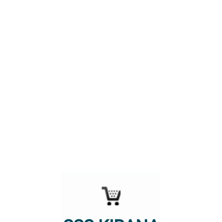
मोनॅको ( पारलेचा ) १० रुपये ५ नग
Login to see prices