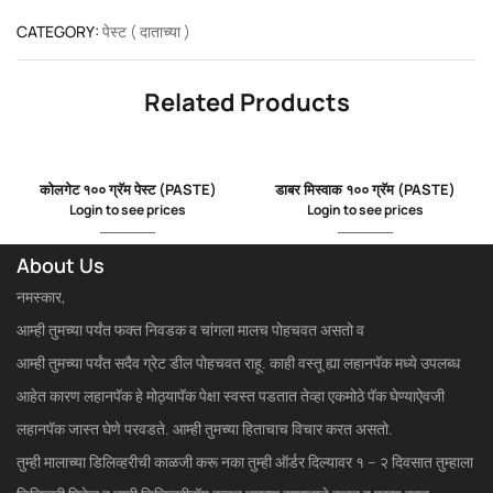
CATEGORY:
पेस्ट ( दाताच्या )
Related Products
कोलगेट १०० ग्रॅम पेस्ट (PASTE)
डाबर मिस्वाक १०० ग्रॅम (PASTE)
Login to see prices
Login to see prices
About Us
नमस्कार,
आम्ही तुमच्या पर्यंत फक्त निवडक व चांगला मालच पोहचवत असतो व
आम्ही तुमच्या पर्यंत सदैव ग्रेट डील पोहचवत राहू. काही वस्तू ह्या लहानपॅक मध्ये उपलब्ध
आहेत कारण लहानपॅक हे मोठ्यापॅक पेक्षा स्वस्त पडतात तेव्हा एकमोठे पॅक घेण्याऐवजी
लहानपॅक जास्त घेणे परवडते. आम्ही तुमच्या हिताचाच विचार करत असतो.
तुम्ही मालाच्या डिलिव्हरीची काळजी करू नका तुम्ही ऑर्डर दिल्यावर १ – २ दिवसात तुम्हाला