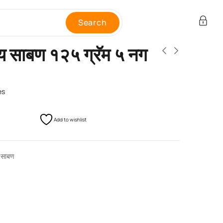
Search
 साबण १२५ ग्रॅम ५ नग
es
Add to wishlist
े साबण