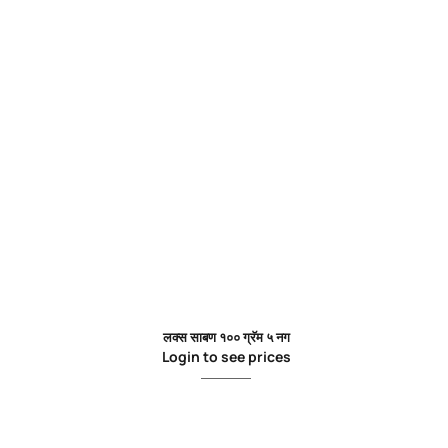
to wishlist
Add to wishlist
लक्स साबण १०० ग्रॅम ५ नग
Login to see prices