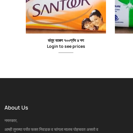
संतूर साबण १००ग्रॅम ४ नग
Login to see prices
About Us
नमस्कार,
आम्ही तुमच्या पर्यंत फक्त निवडक व चांगला मालच पोहचवत असतो व