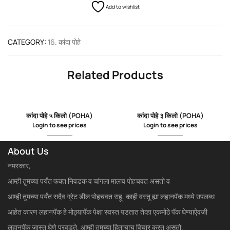
Add to wishlist
CATEGORY:
16. कांदा पोहे
Related Products
कांदा पोहे ५ किलो (POHA)
कांदा पोहे ३ किलो (POHA)
Login to see prices
Login to see prices
About Us
नमस्कार,
आम्ही तुमच्या पर्यंत फक्त निवडक व चांगला मालच पोहचवत असतो व
आम्ही तुमच्या पर्यंत सदैव ग्रेट डील पोहचवत राहू. काही वस्तू ह्या लहानपॅक मध्ये उपलब्ध
आहेत कारण लहानपॅक हे मोठ्यापॅक पेक्षा स्वस्त पडतात तेव्हा एकमोठे पॅक घेण्याऐवजी
लहानपॅक जास्त घेणे परवडते. आम्ही तुमच्या हिताचाच विचार करत असतो.